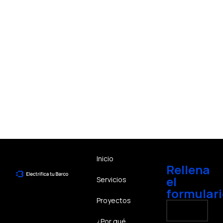
Inicio
Rellena
el
Servicios
formulari
Proyectos
¿Por qué