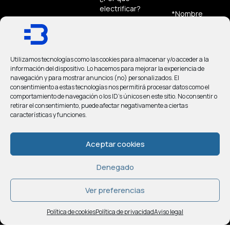
electrificar?
*Nombre
Sobre
nosotros
*Correo
Utilizamos tecnologías como las cookies para almacenar y/o acceder a la
Preguntas
electrónico
información del dispositivo. Lo hacemos para mejorar la experiencia de
frecuentes
navegación y para mostrar anuncios (no) personalizados. El
consentimiento a estas tecnologías nos permitirá procesar datos como el
Contacto
comportamiento de navegación o los ID's únicos en este sitio. No consentir o
retirar el consentimiento, puede afectar negativamente a ciertas
*Teléfono
características y funciones.
Aceptar cookies
*Mensaje
Denegado
Ver preferencias
Política de cookies
Política de privacidad
Aviso legal
He
leído y