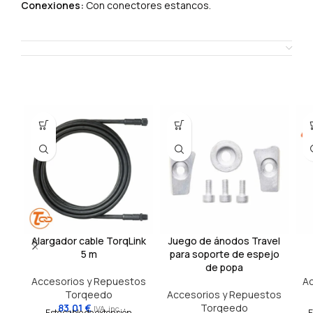
Conexiones:
Con conectores estancos.
SHIPPING & DELIVERY
Productos relacionados
Alargador cable TorqLink
Juego de ánodos Travel
5 m
para soporte de espejo
de popa
Accesorios y Repuestos
Ac
Torqeedo
Accesorios y Repuestos
83,01
€
Torqeedo
IVA. inc
Este cable de extensión
E