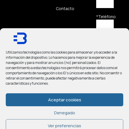
Contacto
*Teléfono
*Mensaje
Utilizamos tecnologías como las cookies para almacenar y/o acceder a la
información del dispositivo. Lo hacemos para mejorar la experiencia de
navegación y para mostrar anuncios (no) personalizados. El
consentimiento a estas tecnologías nos permitirá procesar datos como el
comportamiento de navegación o los ID's únicos en este sitio. No consentir o
He
retirar el consentimiento, puede afectar negativamente a ciertas
leído y
características y funciones.
acepto
el
Aviso
Aceptar cookies
Legal
y la
Política
de
Denegado
Privacidad
.
Ver preferencias