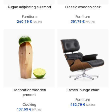
Augue adipiscing euismod
Classic wooden chair
Furniture
Furniture
240,79
€
361,79
€
IVA. inc
IVA. inc
Decoration wooden
Eames lounge chair
present
Furniture
Cooking
482,79
€
IVA. inc
107,69
€
IVA. inc