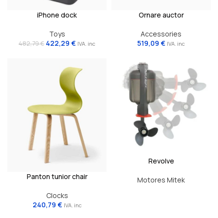
iPhone dock
Ornare auctor
Toys
Accessories
422,29
€
519,09
€
482,79
€
IVA. inc
IVA. inc
Revolve
Panton tunior chair
Motores Mitek
Clocks
240,79
€
IVA. inc