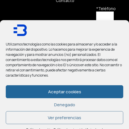
Contacto
*Teléfono
*Mensaje
Utilizamos tecnologías como las cookies para almacenar y/o acceder a la
información del dispositivo. Lo hacemos para mejorar la experiencia de
navegación y para mostrar anuncios (no) personalizados. El
consentimiento a estas tecnologías nos permitirá procesar datos como el
comportamiento de navegación o los ID's únicos en este sitio. No consentir o
He
retirar el consentimiento, puede afectar negativamente a ciertas
leído y
características y funciones.
acepto
el
Aviso
Aceptar cookies
Legal
y la
Política
de
Denegado
Privacidad
.
Ver preferencias