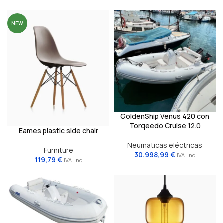
NEW
GoldenShip Venus 420 con
Torqeedo Cruise 12.0
Eames plastic side chair
Neumaticas eléctricas
Furniture
30.998,99
€
IVA. inc
119,79
€
IVA. inc