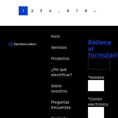
1
2
3
4
…
6
7
8
→
Inicio
Rellena
el
Servicios
formulari
Proyectos
¿Por qué
electrificar?
*Nombre
Sobre
nosotros
*Correo
Preguntas
electrónico
frecuentes