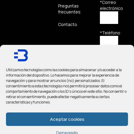
*Correo
Preguntas
electrónico
frecuentes
Contacto
*Teléfono
*Mensaje
Utilizamos tecnologías como las cookies para almacenar y/o acceder a la
información del dispositivo. Lo hacemos para mejorar la experiencia de
navegación y para mostrar anuncios (no) personalizados. El
consentimiento a estas tecnologías nos permitirá procesar datos como el
comportamiento de navegación o los ID's únicos en este sitio. No consentir o
He
retirar el consentimiento, puede afectar negativamente a ciertas
leído y
características y funciones.
acepto
el
Aviso
Aceptar cookies
Legal
y la
Política
de
Denegado