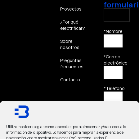
formulari
Proyectos
¿Por qué
electrificar?
*Nombre
Sobre
nosotros
*Correo
Preguntas
electrónico
frecuentes
Contacto
*Teléfono
*Mensaje
Utilizamos tecnologías como las cookies para almacenar y/o acceder a la
información del dispositivo. Lo hacemos para mejorar la experiencia de
navegación y para mostrar anuncios (no) personalizados. El