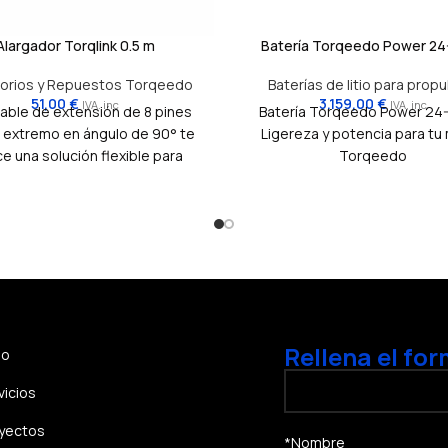
Alargador Torqlink 0.5 m
Batería Torqeedo Power 24
orios y Repuestos Torqeedo
Baterías de litio para propu
51,00
€
3.159,00
€
IVA. inc
IVA. inc
able de extensión de 8 pines
Batería Torqeedo Power 24
 extremo en ángulo de 90° te
Ligereza y potencia para tu
e una solución flexible para
Torqeedo
r tu mando o bateria TorqLink
pacios reducidos. Su diseño
cto y el conector en ángulo
itan la instalación en lugares
de el espacio es limitado.
Rellena el for
io
vicios
yectos
*Nombre