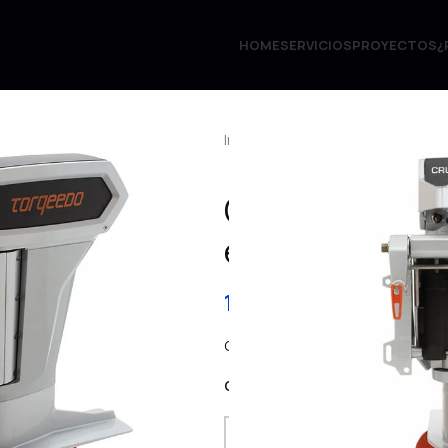
HOME
SERVICIOS
PROYECTOS
¿
Inicio
Motores Torqeedo
Cruis
Cruise 12.0 R
eje largo
11.149,00
€
IVA. inc
Cruise 12.0 Largo TorqLink (25 hp 
OFERTA PACK : 19.999 € con 2 Ba