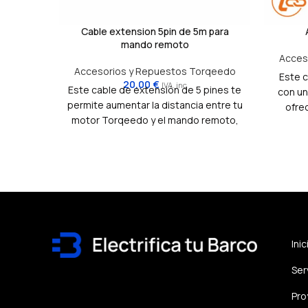
Cable extension 5pin de 5m para
mando remoto
Acces
Accesorios y Repuestos Torqeedo
Este c
20,00
€
IVA. inc
Este cable de extensión de 5 pines te
con un
permite aumentar la distancia entre tu
ofrec
motor Torqeedo y el mando remoto,
conecta
ofreciéndote mayor flexibilidad y
en es
comodidad a la hora de controlar tu
compa
embarcación.
facil
don
Inic
Ser
Pro