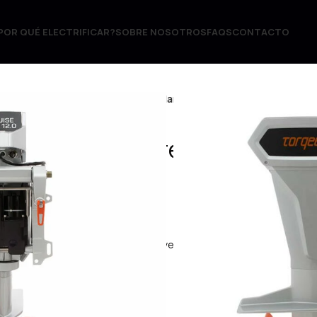
POR QUÉ ELECTRIFICAR?
SOBRE NOSOTROS
FAQS
CONTACTO
e 12.0 RL (25hp) Mando remoto y eje largo
L (25hp) Mando remoto y
): ¡Potencia y precisión para una navegación superior!
terias Power 48 !