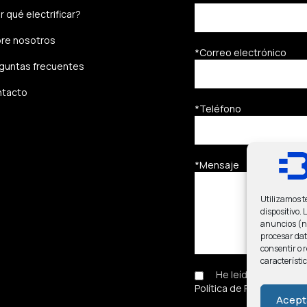
r qué electrificar?
re nosotros
*Correo electrónico
guntas frecuentes
tacto
*Teléfono
*Mensaje
Utilizamos t
dispositivo.
anuncios (no
procesar dat
consentir o 
característi
He leído y acepto e
Política de Privacidad
.
Acept