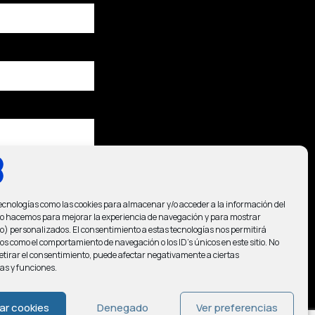
ecnologías como las cookies para almacenar y/o acceder a la información del
 Lo hacemos para mejorar la experiencia de navegación y para mostrar
) personalizados. El consentimiento a estas tecnologías nos permitirá
os como el comportamiento de navegación o los ID's únicos en este sitio. No
retirar el consentimiento, puede afectar negativamente a ciertas
cas y funciones.
l
Aviso Legal
y la
ar cookies
Denegado
Ver preferencias