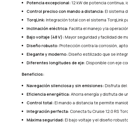
Potencia excepcional:
12 kW de potencia continua, i
Control preciso con mando a distancia:
El sistema d
TorqLink:
Integración total con el sistema TorqLink pa
Inclinación eléctrica:
Facilita el manejo y la operació
Bajo voltaje (48 V):
Mayor seguridad y facilidad de m
Diseño robusto:
Protección contra la corrosión, apt
Elegante y moderno:
Diseño estilizado que se integ
Diferentes longitudes de eje:
Disponible con eje cort
Beneficios:
Navegación silenciosa y sin emisiones:
Disfruta del
Eficiencia energética:
Ahorra energía y disfruta de 
Control total:
El mando a distancia te permite manio
Integración perfecta:
Conecta tu Cruise 12.0 RS Torq
Máxima seguridad:
El bajo voltaje y el diseño robus