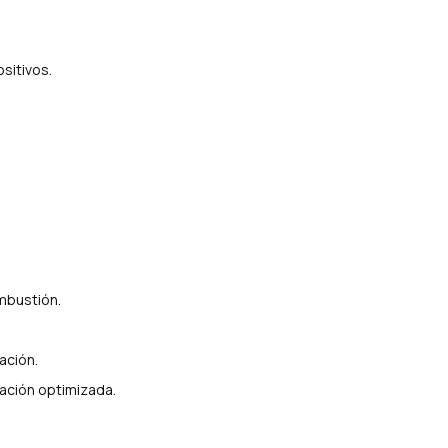
sitivos.
ombustión.
ación.
gación optimizada.