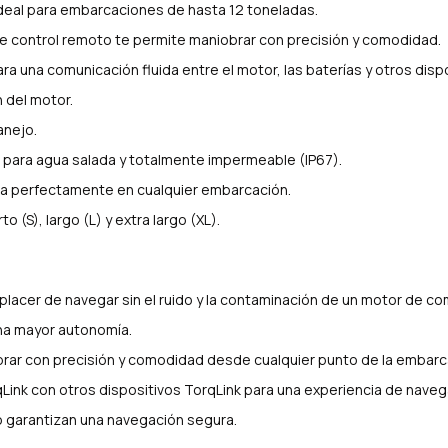
deal para embarcaciones de hasta 12 toneladas.
e control remoto te permite maniobrar con precisión y comodidad.
ra una comunicación fluida entre el motor, las baterías y otros dispo
n del motor.
anejo.
o para agua salada y totalmente impermeable (IP67).
ra perfectamente en cualquier embarcación.
o (S), largo (L) y extra largo (XL).
 placer de navegar sin el ruido y la contaminación de un motor de c
una mayor autonomía.
brar con precisión y comodidad desde cualquier punto de la embarc
Link con otros dispositivos TorqLink para una experiencia de nave
to garantizan una navegación segura.