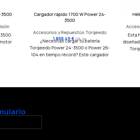
-3500
Cargador rápido 1700 W Power 24-
Hél
3500
lsión
Acces
Accesorios y Repuestos Torqeedo
-3500:
Esta 
1.898,49
€
IVA. inc
¿Necesitas cargar tu batería
 motor
diseñad
Torqeedo Power 24-3500 o Power 26-
Torq
104 en tiempo récord? Este cargador
r
rápido de 1700 W es la solución. Con
emba
una potencia excepcional, te permitirá
buscan
tener tu batería lista para la próxima
aventura en un abrir y cerrar de ojos.
mulario