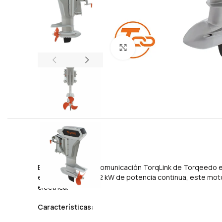
Click to enlarge
El Cruise 12.0 con comunicación TorqLink de Torqeedo e
excepcional. Con 12 kW de potencia continua, este moto
eléctrica.
Características: