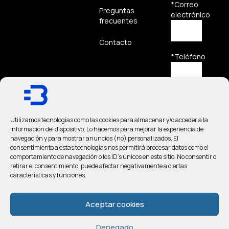
*Correo
Preguntas
electrónico
frecuentes
Contacto
*Teléfono
*Mensaje
Utilizamos tecnologías como las cookies para almacenar y/o acceder a la
información del dispositivo. Lo hacemos para mejorar la experiencia de
navegación y para mostrar anuncios (no) personalizados. El
consentimiento a estas tecnologías nos permitirá procesar datos como el
comportamiento de navegación o los ID's únicos en este sitio. No consentir o
He
retirar el consentimiento, puede afectar negativamente a ciertas
leído y
características y funciones.
acepto
el
Aviso
Aceptar cookies
Legal
y la
Política
de
Denegado