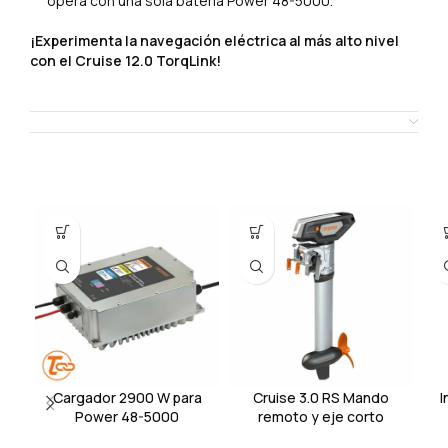
opera con una sola batería Power 48-5000.
¡Experimenta la navegación eléctrica al más alto nivel
con el Cruise 12.0 TorqLink!
SHIPPING & DELIVERY
Productos relacionados
Cargador 2900 W para
Cruise 3.0 RS Mando
I
Power 48-5000
remoto y eje corto