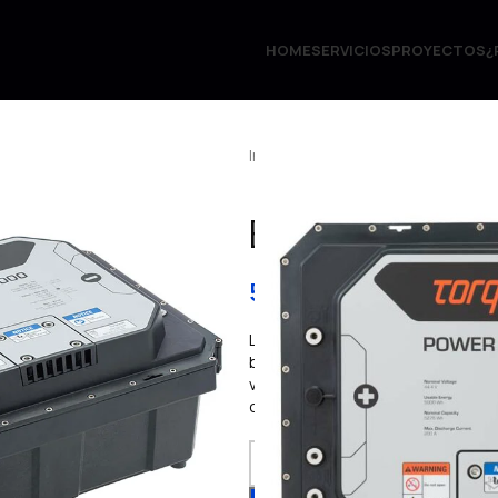
HOME
SERVICIOS
PROYECTOS
¿
Inicio
Baterías de litio para propu
Batería Power
5.258,66
€
IVA. inc
La batería Torqeedo Power 48-50
busque una batería de iones de li
valor líder en la industria con su 
cumplimiento de las normas ISO y