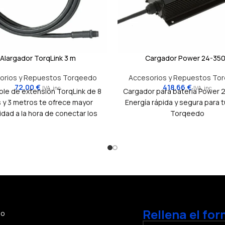
Alargador TorqLink 3 m
Cargador Power 24-35
orios y Repuestos Torqeedo
Accesorios y Repuestos To
72,00
€
418,66
€
IVA. inc
IVA. inc
ble de extensión TorqLink de 8
Cargador para batería Power 
 y 3 metros te ofrece mayor
Energía rápida y segura para 
lidad a la hora de conectar los
Torqeedo
onentes de tu sistema de
ulsión Torqeedo. Ideal para
aciones donde se necesita una
distancia entre el motor, las
s, el mando a distancia u otros
dispositivos.
Rellena el for
io