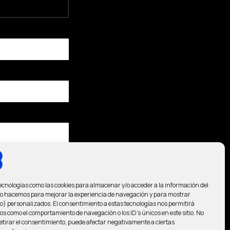
ecnologías como las cookies para almacenar y/o acceder a la información del
 Lo hacemos para mejorar la experiencia de navegación y para mostrar
) personalizados. El consentimiento a estas tecnologías nos permitirá
os como el comportamiento de navegación o los ID's únicos en este sitio. No
retirar el consentimiento, puede afectar negativamente a ciertas