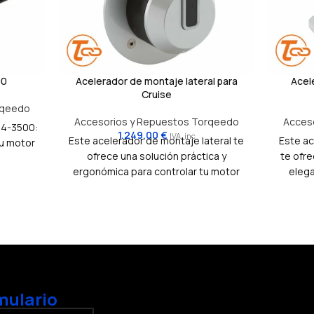
00
Acelerador de montaje lateral para
Acel
Cruise
rqeedo
Accesorios y Repuestos Torqeedo
Acces
24-3500:
1.249,00
€
IVA. inc
Este acelerador de montaje lateral te
Este ac
tu motor
ofrece una solución práctica y
te ofr
ergonómica para controlar tu motor
elega
fueraborda Torqeedo Cruise. Su
fuer
diseño compacto y su instalación en el
diseño c
lateral de la consola lo hacen ideal
parte
para embarcaciones con espacio
embarc
limitado o para aquellos que prefieren
en l
tener el control al alcance de la mano.
es
mulario