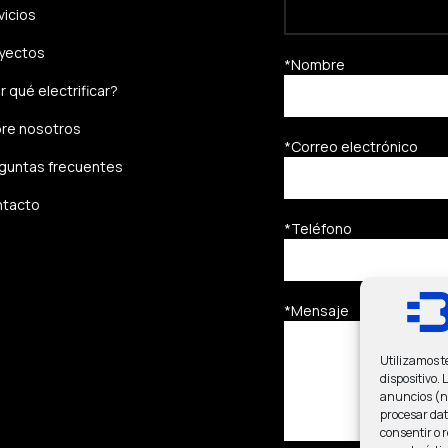
vicios
yectos
*Nombre
r qué electrificar?
re nosotros
*Correo electrónico
guntas frecuentes
tacto
*Teléfono
*Mensaje
Utilizamos t
dispositivo.
anuncios (no
procesar dat
consentir o 