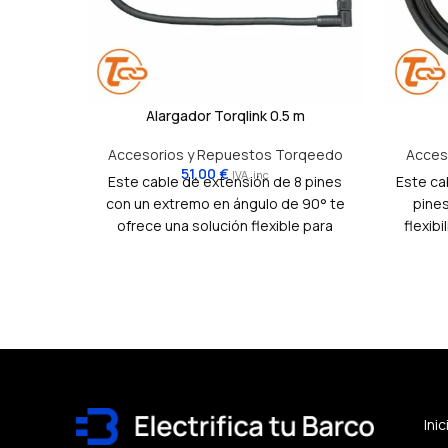
Alargador Torqlink 0.5 m
Accesorios y Repuestos Torqeedo
Acces
51,00
€
IVA. inc
Este cable de extensión de 8 pines
Este ca
con un extremo en ángulo de 90° te
pines
ofrece una solución flexible para
flexibi
conectar tu mando o bateria TorqLink
comp
en espacios reducidos. Su diseño
prop
compacto y el conector en ángulo
instal
facilitan la instalación en lugares
mayor 
donde el espacio es limitado.
batería
Inic