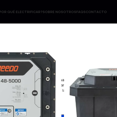
POR QUÉ ELECTRIFICAR?
SOBRE NOSOTROS
FAQS
CONTACTO
lsión
Batería Power 48-5000
 48-5000
00 es una excelente opción para cualquier persona que
tio de alto rendimiento para su embarcación. Ofrece un
combinación de densidad de energía, larga vida útil,
 costo.